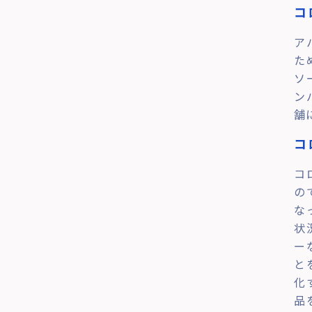
コ
ア
た
ソ
ン
舗
コ
コ
の
な
状
ー
と
化
品