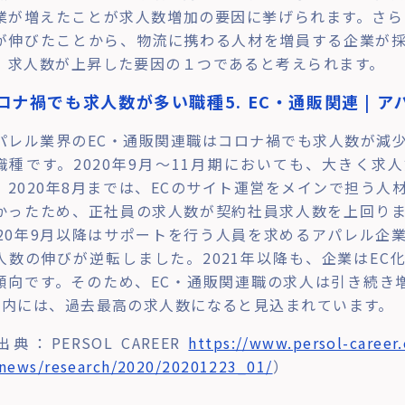
業が増えたことが求人数増加の要因に挙げられます。さら
が伸びたことから、物流に携わる人材を増員する企業が
、求人数が上昇した要因の１つであると考えられます。
ロナ禍でも求人数が多い職種5. EC・通販関連 | 
パレル業界のEC・通販関連職はコロナ禍でも求人数が減
職種です。2020年9月～11月期においても、大きく求
。2020年8月までは、ECのサイト運営をメインで担う人
かったため、正社員の求人数が契約社員求人数を上回り
020年9月以降はサポートを行う人員を求めるアパレル企
人数の伸びが逆転しました。2021年以降も、企業はEC
傾向です。そのため、EC・通販関連職の求人は引き続き増
年内には、過去最高の求人数になると見込まれています。
出典：PERSOL CAREER
https://www.persol-career.
news/research/2020/20201223_01/
）