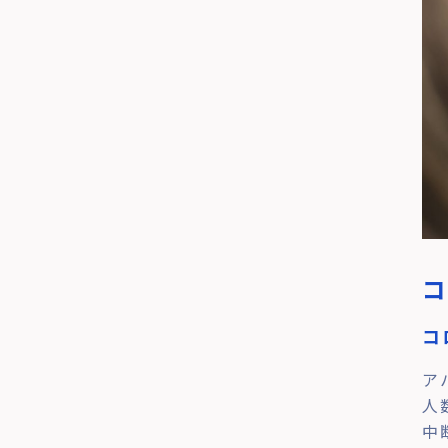
コ
ア
人
中