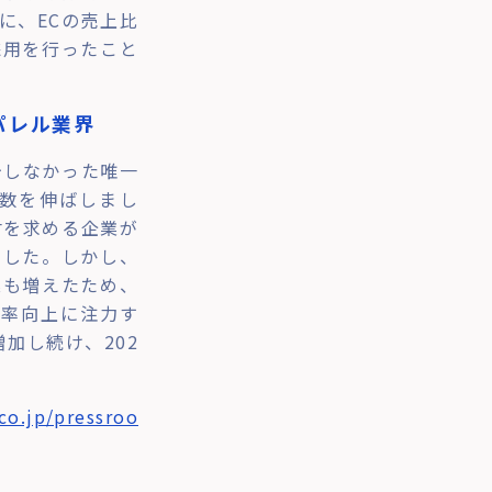
に、ECの売上比
採用を行ったこと
アパレル業界
少しなかった唯一
人数を伸ばしまし
材を求める企業が
ました。しかし、
業も増えたため、
化率向上に注力す
加し続け、202
co.jp/pressroo