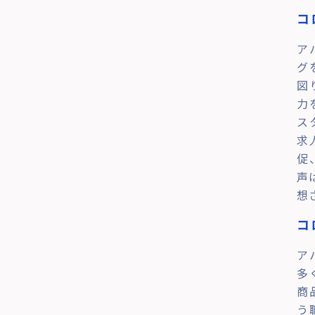
コ
ア
グ
図
力
ス
求
促
声
想
コ
ア
多
商
う