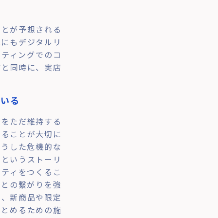
る
ことが予想される
化にもデジタルリ
ケティングでのコ
すと同時に、実店
ている
ンをただ維持する
することが大切に
こうした危機的な
」というストーリ
ニティをつくるこ
客との繋がりを強
や、新商品や限定
ぎとめるための施