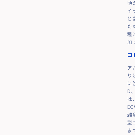
頃
イ
と
た
種
加
コ
ア
り
に
D
は
E
雑
型
ま