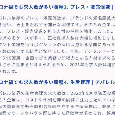
ロナ禍でも求人数が多い職種3. プレス・販売促進 |
パレル業界のプレス・販売促進は、ブランドの知名度拡
を担い、売上を左右する重要な職種です。そのため企業
り、プレス・販売促進を担う人材の採用を強化しました
を求めるケースが多く、正社員求人数は大幅に増加しま
タント業務を行うポジションの採用は控える傾向にあっ
人数は減少する結果となりました。今後、デジタルマーケ
、SNS運用・企画などの業務で即戦力となる人材を求め
はさらに高まると考えられるため、2021年も求人数は増
されます。
ロナ禍でも求人数が多い職種4. 生産管理 | アパレ
パレル業界の生産管理の求人数は、2020年9月以降回復
くの企業は、コストや余剰在庫の削減に注力し始めてい
品の製造量や販売時期の計画を立てる生産管理は、非常
職種です。ノウハウを既に持った経験者が求められ、採