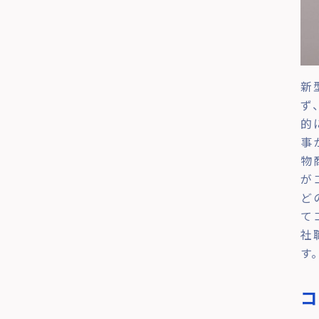
新
ず
的
事
物
が
ど
て
社
す