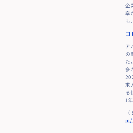
企
率
も
コ
ア
の
た
多
2
求
る
1
（
m/