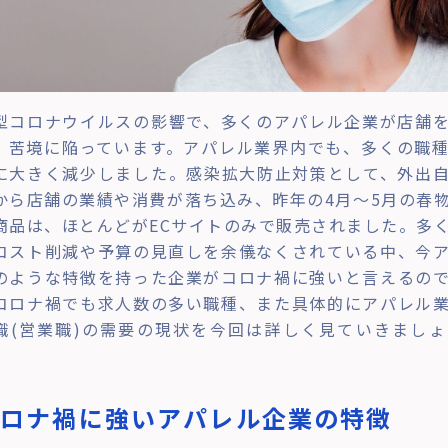
型コロナウイルスの影響で、多くのアパレル企業が店舗
、苦境に陥っています。アパレル業界内でも、多くの職
に大きく減少しました。感染拡大防止対策として、外出
から店舗の業績や消費が落ち込み、昨年の4月～5月の春
商品は、ほとんどがECサイトのみで販売されました。多
コスト削減や予算の見直しを余儀なくされている中、今
のような特徴を持った企業がコロナ禍に強いと言えるの
コロナ禍でも求人数の多い職種、また具体的にアパレル
職(営業職)の需要の現状を今回は詳しく見ていきまし
。
コロナ禍に強いアパレル企業の特徴