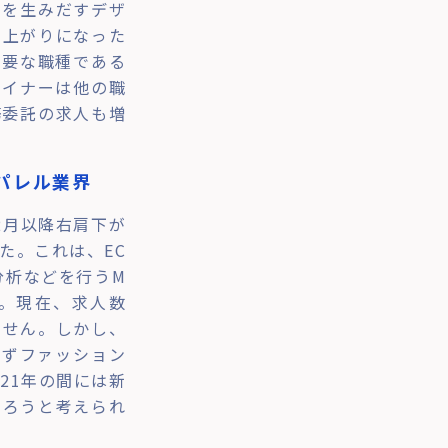
品を生みだすデザ
肩上がりになった
重要な職種である
ザイナーは他の職
務委託の求人も増
アパレル業界
2月以降右肩下が
た。これは、EC
分析などを行うM
。現在、求人数
ません。しかし、
らずファッション
21年の間には新
あろうと考えられ