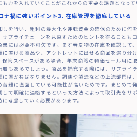
にも力を入れていくことがこれからの重要な課題となって
ロナ禍に強いポイント3. 在庫管理を徹底している
卸しを行い、粗利の最大化や運転資金の確保のために何
、サプライチェーンを見直すためのヒントを得ることも
企業には必要不可欠です。まず春夏物の在庫を確認して
頭に置ける商品や、アウトレットに出せる商品を選り分
。保管スペースがある場合、年末商戦の特価セール用に
択肢もあるでしょう。商品を補充する際には、サプライ
頭に置かねばなりません。調達や製造などの上流部門は
め苦難に直面している可能性が高いためです。まとめて
関して明確に連絡するといった方法によって取引先をサ
時に考慮していく必要があります。