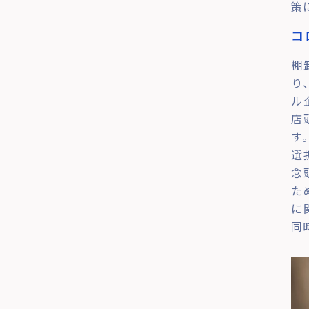
策
コ
棚
り
ル
店
す
選
念
た
に
同