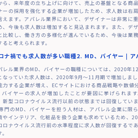
から、来年度の立ち上げに向けて、売上の基盤となる商
ナーの採用を強化する企業が増加したため、求人数は右
言えます。アパレル業界において、デザイナーは非常に
め、今後も求人数は増加すると見込まれます。また、デ
と比較し、働き方の多様化が進んでいるため、今後は業
すると考えられます。
ロナ禍でも求人数が多い職種2. MD、バイヤー | 
パレル業界のMD、バイヤーの職種については、2020年1
となっていた求人数は、2020年9月～11月期で増加しまし
注力する企業が増え、ECサイトにおける商品戦略や数値
、バイヤーの求人が増加したことが要因に挙げられます
、新型コロナウイルス流行以前の状態までは回復してい
C専門のMD、バイヤーを担う人材は、アパレル企業に限
貨やインテリア、化粧品を扱う企業も求めているため、20
コロナウイルス流行前の水準程度に求人数が回復するで
す。