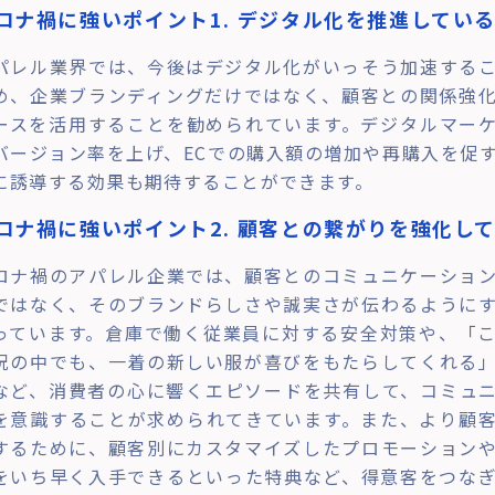
ロナ禍に強いポイント1. デジタル化を推進してい
パレル業界では、今後はデジタル化がいっそう加速する
め、企業ブランディングだけではなく、顧客との関係強
ースを活用することを勧められています。デジタルマー
バージョン率を上げ、ECでの購入額の増加や再購入を促
に誘導する効果も期待することができます。
ロナ禍に強いポイント2. 顧客との繋がりを強化し
ロナ禍のアパレル企業では、顧客とのコミュニケーショ
ではなく、そのブランドらしさや誠実さが伝わるように
っています。倉庫で働く従業員に対する安全対策や、「
況の中でも、一着の新しい服が喜びをもたらしてくれる
など、消費者の心に響くエピソードを共有して、コミュ
を意識することが求められてきています。また、より顧
するために、顧客別にカスタマイズしたプロモーション
をいち早く入手できるといった特典など、得意客をつな